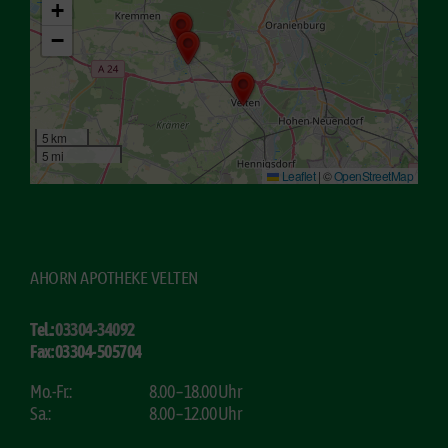
+
−
5 km
5 mi
Leaflet
|
©
OpenStreetMap
AHORN APOTHEKE VELTEN
Tel.:
03304-34092
Fax: 03304-505704
Mo.-Fr.:
8.00 – 18.00 Uhr
Sa.:
8.00 – 12.00 Uhr