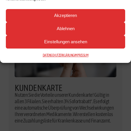
Akzeptieren
Ablehnen
Einstellungen ansehen
DATENSCHUTZERKLÄRUNG
IMPRESSUM
KUNDENKARTE
Nutzen Sie die Vorteile unserer Kundenkarte! Gültig in
allen 3 Filialen. Sie erhalten 3% Sofortrabatt*. Es erfolgt
eine automatische Überprüfung von Wechselwirkungen
Ihrer verordneten Medikamente. Wir erstellen kostenlos
eine Zuzahlungsliste für Krankenkasse und Finanzamt.