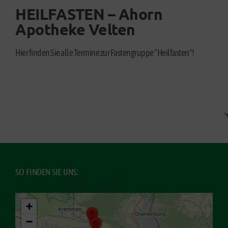
HEILFASTEN – Ahorn
Apotheke Velten
Hier finden Sie alle Termine zur Fastengruppe "Heilfasten"!
SO FINDEN SIE UNS:
+
−