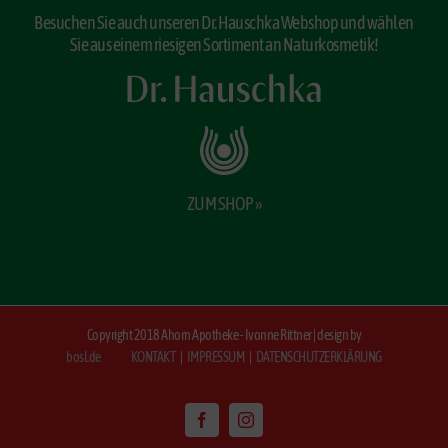
Besuchen Sie auch unseren Dr. Hauschka Webshop und wählen
Sie aus einem riesigen Sortiment an Naturkosmetik!
ZUM SHOP »
Copyright 2018 Ahorn Apotheke - Ivonne Rittner | design by
bosl.de
KONTAKT
|
IMPRESSUM
|
DATENSCHUTZERKLÄRUNG
Facebook
Instagram