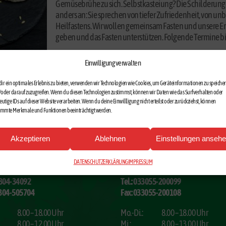
Gemüsebrühe zu sich. Selbstkasteiung? Die Schilderung
anders an: Sie sprechen von tiefer Zufriedenheit, von un
Heilfastens. Wir wollen gemeinsam Fasten und unsere E
geben und das Fasten unterstützen. Folgende Termine biete
Einwilligung verwalten
ir ein optimales Erlebnis zu bieten, verwenden wir Technologien wie Cookies, um Geräteinformationen zu speiche
oder darauf zuzugreifen. Wenn du diesen Technologien zustimmst, können wir Daten wie das Surfverhalten oder
eutige IDs auf dieser Website verarbeiten. Wenn du deine Einwillligung nicht erteilst oder zurückziehst, können
immte Merkmale und Funktionen beeinträchtigt werden.
Akzeptieren
Ablehnen
Einstellungen anseh
 APOTHEKE VELTEN
APOTHEKE ZUM NUSSBAUM SCH
DATENSCHUTZERKLÄRUNG
IMPRESSUM
304-34092
Tel.:
033055-200099
3304-505704
Fax: 033055-200108
8.00 – 18.00 Uhr
Mo.-Di.:
8.00 – 18.00 Uhr
8.00 – 12.00 Uhr
Mi.:
8.00 – 13.00 Uhr