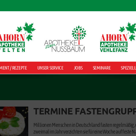
MENT / REZEPTE
UNSER SERVICE
JOBS
SEMINARE
SPEZIEL
TERMINE FASTENGRUP
Millionen Menschen in Deutschland fasten regelmäßig, di
zweimal im Jahr verzichten sie für eine Woche auf feste 