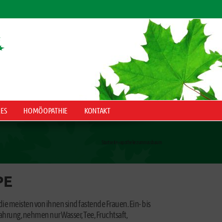
LES
HOMÖOPATHIE
KONTAKT
Startseite
»
apotheke zum nussbaum
PE
e meisten von ihnen sind fastende Frauen. Ein- bis
Nahrung, nehmen nur Wasser, Tee, Fruchtsaft,